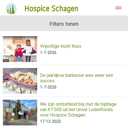
Ons Hospice
Huisvesting
Filters tonen
Wie zijn wij
Vrijwillige inzet thuis
Bellen
Instagram
E-mail
1-7-2026
De jaarlijkse barbecue was weer een
succes
1-7-2026
We zijn ontzettend blij met de bijdrage
van €7.500 uit het Univé Ledenfonds
voor Hospice Schagen.
17-12-2025