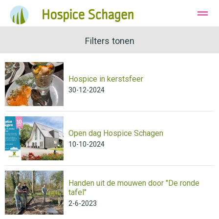
Ons Hospice
Huisvesting
Filters tonen
Wie zijn wij
Hospice in kerstsfeer
Bellen
Instagram
E-mail
30-12-2024
Open dag Hospice Schagen
10-10-2024
Handen uit de mouwen door "De ronde
tafel"
2-6-2023