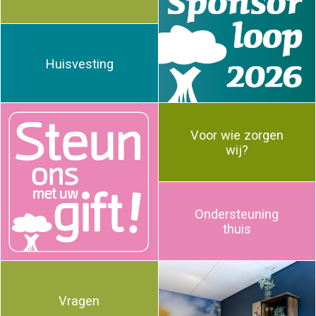
Huisvesting
Voor wie zorgen
wij?
Ondersteuning
thuis
Vragen