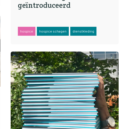
geïntroduceerd
hospice
hospice schagen
dienstkleding