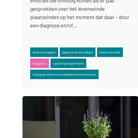
emoties die omhoog komen als er pas
gesprekken over het levenseinde
plaatsvinden op het moment dat daar – door
een diagnose en/of…
levensvragen
laatste levensfase
levenseinde
hospice
casemanagement
tijdigsprekenoverdelaatselevensfase