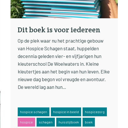
Dit boek is voor iedereen
Op de plek waar nu het prachtige gebouw
van Hospice Schagen staat, huppelden
decennia geleden vier- en vijfjarigen hun
kleuterschool De Woelwaters in. Kleine
kleutertjes aan het begin van hun leven. Elke
nieuwe dag begon vol vreugde en avontuur.
De wereld lag aan hun…
hospice schagen
hospice in beeld
hospicezorg
hospice
schagen
huisstijlboek
boek