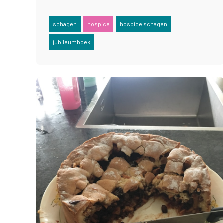
schagen
hospice
hospice schagen
jubileumboek