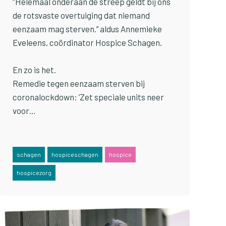
”Helemaal onderaan de streep geldt bij ons
de rotsvaste overtuiging dat niemand
eenzaam mag sterven.’’ aldus Annemieke
Eveleens, coördinator Hospice Schagen.
En zo is het.
Remedie tegen eenzaam sterven bij
coronalockdown: ’Zet speciale units neer
voor…
schagen
hospiceschagen
hospice
hospicezorg