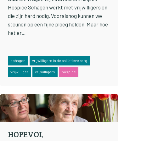
Hospice Schagen werkt met vrijwilligers en
die zijn hard nodig. Vooralsnog kunnen we
steunen op een fijne ploeg helden. Maar hoe
het er…
schagen
vrijwilligers in de palliatieve zorg
vrijwilliger
vrijwilligers
hospice
HOPEVOL