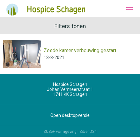
Ons Hospice
Huisvesting
Filters tonen
Wie zijn wij
Zesde kamer verbouwing gestart
Bellen
Instagram
E-mail
13-8-2021
Hospice Schagen
Johan Vermeerstraat 1
1741 KK
Schagen
Open desktopversie
ZUSeF vormgeving |
Ziber DS4