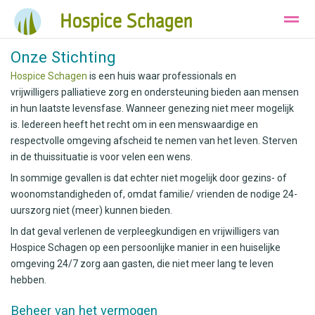
Onze Stichting
Ons Hospice
Huisvesting
Wie zijn wij
Hospice Schagen
is een huis waar professionals en
vrijwilligers palliatieve zorg en ondersteuning bieden aan mensen
in hun laatste levensfase. Wanneer genezing niet meer mogelijk
Bellen
Instagram
E-mail
is. Iedereen heeft het recht om in een menswaardige en
respectvolle omgeving afscheid te nemen van het leven. Sterven
in de thuissituatie is voor velen een wens.
In sommige gevallen is dat echter niet mogelijk door gezins- of
woonomstandigheden of, omdat familie/ vrienden de nodige 24-
uurszorg niet (meer) kunnen bieden.
In dat geval verlenen de verpleegkundigen en vrijwilligers van
Hospice Schagen op een persoonlijke manier in een huiselijke
omgeving 24/7 zorg aan gasten, die niet meer lang te leven
hebben.
Beheer van het vermogen