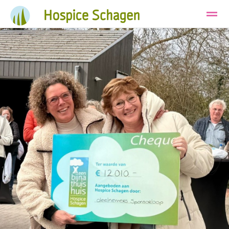
Ons Hospice
Huisvesting
Wie zijn wij
Bellen
Instagram
E-mail