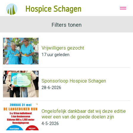
Ons Hospice
Huisvesting
Filters tonen
Wie zijn wij
Vrijwilligers gezocht
Bellen
Instagram
E-mail
17 uur geleden
Sponsorloop Hospice Schagen
28-6-2026
Ongelofelijk dankbaar dat wij deze editie
weer een van de goede doelen zijn
4-5-2026