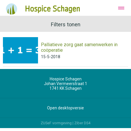
Ons Hospice
Huisvesting
Filters tonen
Wie zijn wij
Palliatieve zorg gaat samenwerken in
Bellen
Instagram
E-mail
coöperatie
15-5-2018
Hospice Schagen
Johan Vermeerstraat 1
1741 KK
Schagen
Open desktopversie
ZUSeF vormgeving |
Ziber DS4