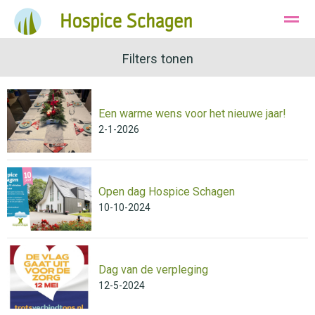
Ons Hospice
Huisvesting
Filters tonen
Wie zijn wij
Een warme wens voor het nieuwe jaar!
Bellen
Instagram
E-mail
2-1-2026
Open dag Hospice Schagen
10-10-2024
Dag van de verpleging
12-5-2024