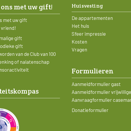
Huisvesting
 ons met uw gift!
De appartementen
s met uw gift
Het huis
 vriend!
Sfeer impressie
alige gift
Kosten
odieke gift
Vragen
worden van de Club van 100
enking of nalatenschap
Formulieren
soractiviteit
Aanmeldformulier gast
teitskompas
Aanmeldformulier vrijwillig
Aanvraagformulier casema
Donatieformulier