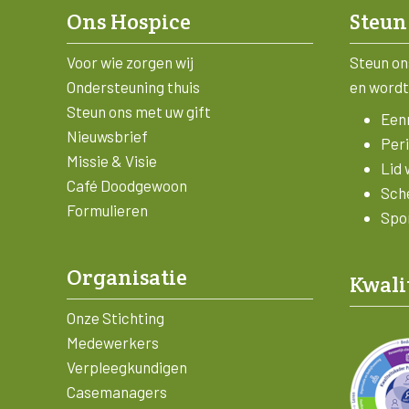
Ons Hospice
Steun
Voor wie zorgen wij
Steun on
Ondersteuning thuis
en wordt
Steun ons met uw gift
Eenm
Nieuwsbrief
Peri
Missie & Visie
Lid 
Café Doodgewoon
Sch
Formulieren
Spon
Organisatie
Kwali
Onze Stichting
Medewerkers
Verpleegkundigen
Casemanagers