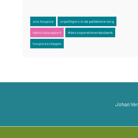
ons hospice
vrijwilligers in de palliatieve zorg
raboclubsupport
#decooperatieverabobank
hospiceschagen
Johan Ver