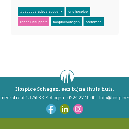
#decooperatieverabobank
ons hospice
raboclubsupport
hospiceschagen
stemmen
Hospice Schagen, een bijna thuis huis.
meerstraat 1, 1741 KK Schagen 0224 27 40 00
info@hospice