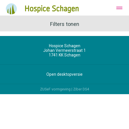
Ons Hospice
Huisvesting
Filters tonen
Wie zijn wij
Hospice Schagen
Bellen
Instagram
E-mail
Johan Vermeerstraat 1
1741 KK
Schagen
Open desktopversie
ZUSeF vormgeving |
Ziber DS4