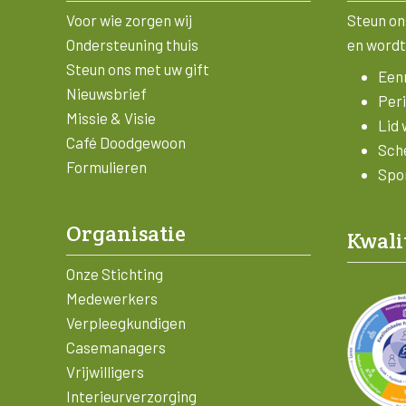
Voor wie zorgen wij
Steun on
Ondersteuning thuis
en wordt
Steun ons met uw gift
Eenm
Nieuwsbrief
Peri
Missie & Visie
Lid 
Café Doodgewoon
Sch
Formulieren
Spon
Organisatie
Kwali
Onze Stichting
Medewerkers
Verpleegkundigen
Casemanagers
Vrijwilligers
Interieurverzorging