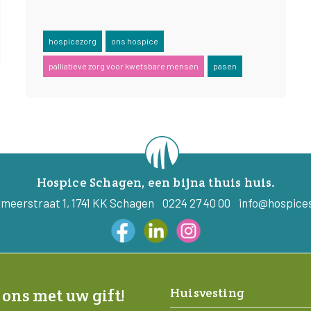
hospicezorg
ons hospice
palliatieve zorg voor kwetsbare mensen
pasen
Hospice Schagen, een bijna thuis huis.
meerstraat 1, 1741 KK Schagen 0224 27 40 00
info@hospice
Huisvesting
 ons met uw gift!