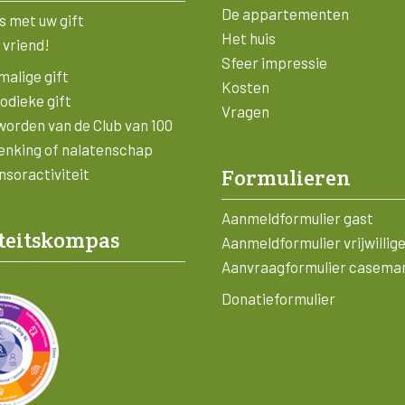
De appartementen
s met uw gift
Het huis
 vriend!
Sfeer impressie
alige gift
Kosten
odieke gift
Vragen
worden van de Club van 100
enking of nalatenschap
Formulieren
soractiviteit
Aanmeldformulier gast
teitskompas
Aanmeldformulier vrijwillig
Aanvraagformulier casema
Donatieformulier