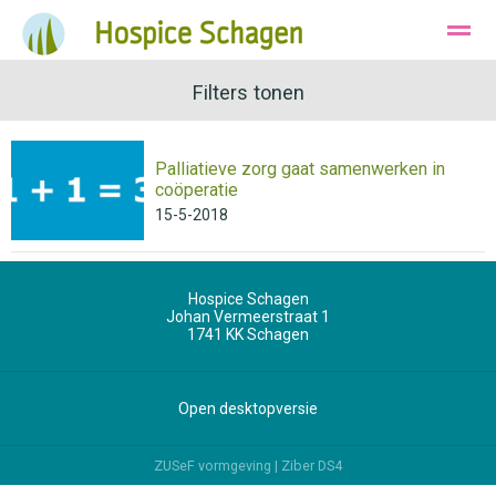
Ons Hospice
Huisvesting
Filters tonen
Wie zijn wij
Palliatieve zorg gaat samenwerken in
Bellen
Instagram
E-mail
coöperatie
15-5-2018
Hospice Schagen
Johan Vermeerstraat 1
1741 KK
Schagen
Open desktopversie
ZUSeF vormgeving |
Ziber DS4