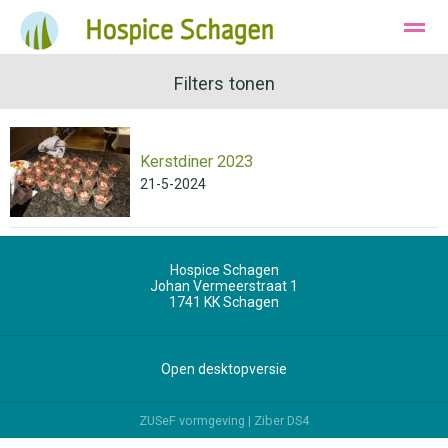
Ons Hospice
Huisvesting
Filters tonen
Wie zijn wij
Kerstdiner 2023
Bellen
Instagram
E-mail
21-5-2024
Hospice Schagen
Johan Vermeerstraat 1
1741 KK
Schagen
Open desktopversie
ZUSeF vormgeving |
Ziber DS4