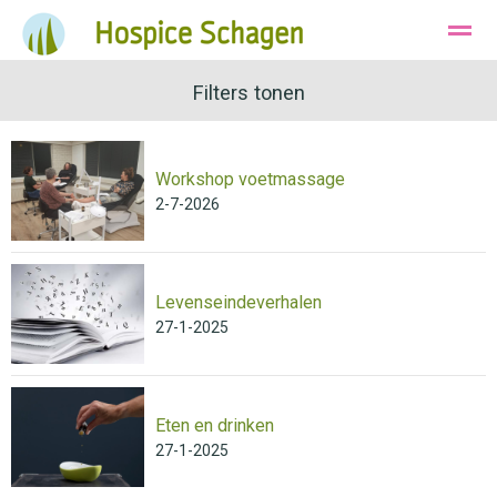
Ons Hospice
Huisvesting
Filters tonen
Wie zijn wij
Workshop voetmassage
Bellen
Instagram
E-mail
2-7-2026
Levenseindeverhalen
27-1-2025
Eten en drinken
27-1-2025