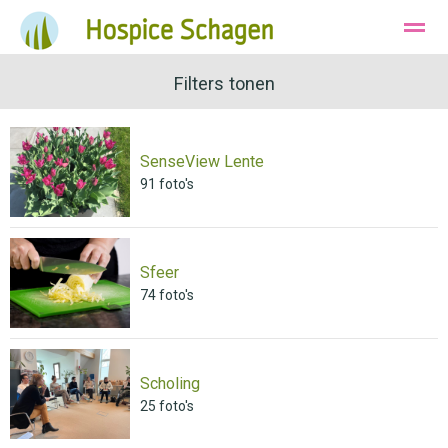
Ons Hospice
Huisvesting
Filters tonen
Wie zijn wij
SenseView Lente
Bellen
Instagram
E-mail
91
foto's
Sfeer
74
foto's
Scholing
25
foto's