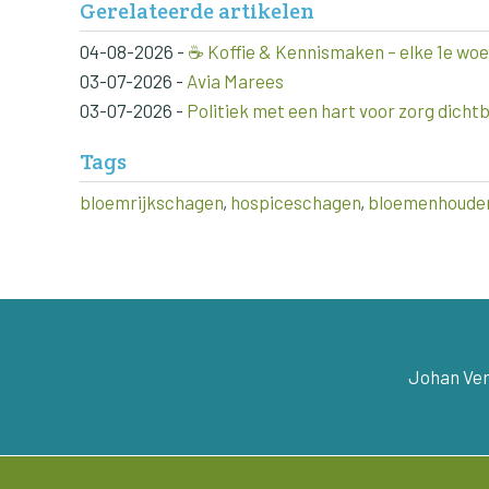
Gerelateerde artikelen
04-08-2026
-
☕️ Koffie & Kennismaken – elke 1e w
03-07-2026
-
Avia Marees
03-07-2026
-
Politiek met een hart voor zorg dichtbi
Tags
bloemrijkschagen
,
hospiceschagen
,
bloemenhoude
Johan Ver