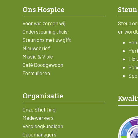
Ons Hospice
Steun
Voor wie zorgen wij
Steun on
Ondersteuning thuis
en wordt
Steun ons met uw gift
Eenm
Nieuwsbrief
Peri
Missie & Visie
Lid 
Café Doodgewoon
Sch
Formulieren
Spon
Organisatie
Kwali
Onze Stichting
Medewerkers
Verpleegkundigen
Casemanagers