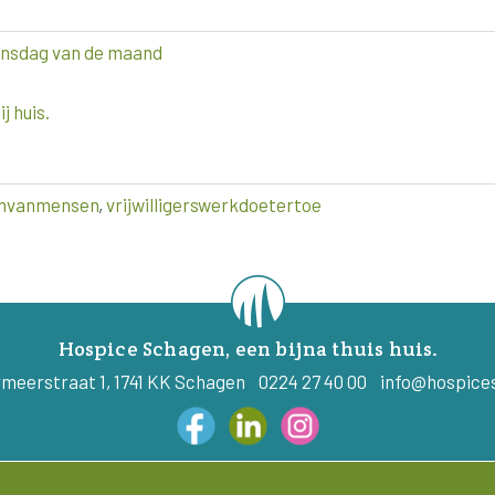
oensdag van de maand
j huis.
nvanmensen
,
vrijwilligerswerkdoetertoe
Hospice Schagen, een bijna thuis huis.
meerstraat 1, 1741 KK Schagen 0224 27 40 00
info@hospice