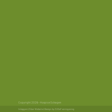
Copyright 2026 - Hospice Schagen
Inloggen
|
Ziber Website
| Design by
ZUSeF vormgeving