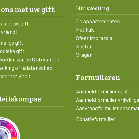
Huisvesting
 ons met uw gift!
De appartementen
s met uw gift
Het huis
 vriend!
Sfeer impressie
alige gift
Kosten
odieke gift
Vragen
worden van de Club van 100
enking of nalatenschap
Formulieren
soractiviteit
Aanmeldformulier gast
teitskompas
Aanmeldformulier vrijwillig
Aanvraagformulier casema
Donatieformulier